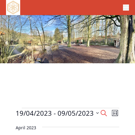
Veranstaltungen
V
19/04/2023
 - 
09/05/2023
V
S
L
e
u
e
D
i
c
r
April 2023
r
s
a
h