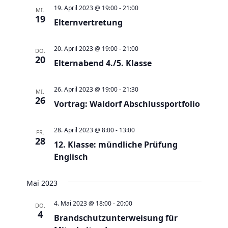
a
t
a
t
e
19. April 2023 @ 19:00
-
21:00
MI.
e
n
19
n
u
Elternvertretung
s
s
m
t
t
w
20. April 2023 @ 19:00
-
21:00
DO.
a
20
a
Elternabend 4./5. Klasse
ä
l
l
h
t
t
26. April 2023 @ 19:00
-
21:30
l
MI.
26
u
Vortrag: Waldorf Abschlussportfolio
u
e
n
n
n
g
28. April 2023 @ 8:00
-
13:00
g
FR.
.
28
e
12. Klasse: mündliche Prüfung
A
Englisch
n
n
S
s
Mai 2023
u
i
c
c
4. Mai 2023 @ 18:00
-
20:00
DO.
4
h
Brandschutzunterweisung für
h