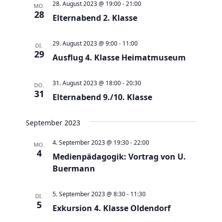
e
t
28. August 2023 @ 19:00
-
21:00
MO.
28
u
Elternabend 2. Klasse
e
n
n
d
29. August 2023 @ 9:00
-
11:00
-
DI.
29
A
Ausflug 4. Klasse Heimatmuseum
N
n
a
31. August 2023 @ 18:00
-
20:30
s
DO.
v
31
Elternabend 9./10. Klasse
i
i
c
g
September 2023
h
a
t
t
4. September 2023 @ 19:30
-
22:00
MO.
4
e
Medienpädagogik: Vortrag von U.
i
n
Buermann
o
,
n
5. September 2023 @ 8:30
-
11:30
N
DI.
5
Exkursion 4. Klasse Oldendorf
a