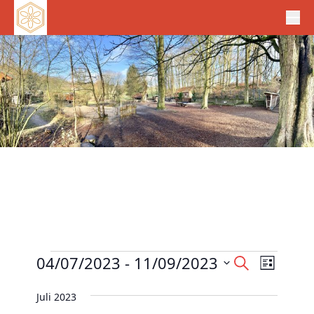
Veranstaltungen
V
04/07/2023
 - 
11/09/2023
V
S
L
e
u
e
D
i
c
r
Juli 2023
r
s
a
h