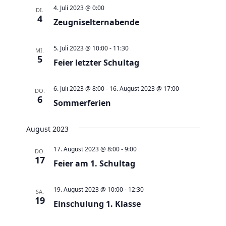
a
t
a
t
e
4. Juli 2023 @ 0:00
DI.
e
n
4
n
u
Zeugniselternabende
s
s
m
t
t
w
5. Juli 2023 @ 10:00
-
11:30
MI.
a
5
a
Feier letzter Schultag
ä
l
l
h
t
t
6. Juli 2023 @ 8:00
-
16. August 2023 @ 17:00
l
DO.
6
u
Sommerferien
u
e
n
n
n
g
August 2023
g
.
e
A
17. August 2023 @ 8:00
-
9:00
DO.
n
17
n
Feier am 1. Schultag
S
s
u
i
19. August 2023 @ 10:00
-
12:30
SA.
c
19
c
Einschulung 1. Klasse
h
h