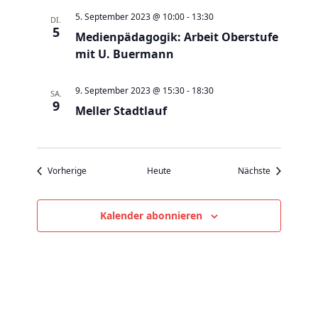
v
5. September 2023 @ 10:00
-
13:30
DI.
i
5
Medienpädagogik: Arbeit Oberstufe
g
mit U. Buermann
a
t
9. September 2023 @ 15:30
-
18:30
SA.
i
9
Meller Stadtlauf
o
n
Veranstaltungen
Veranstaltu
Vorherige
Heute
Nächste
Kalender abonnieren