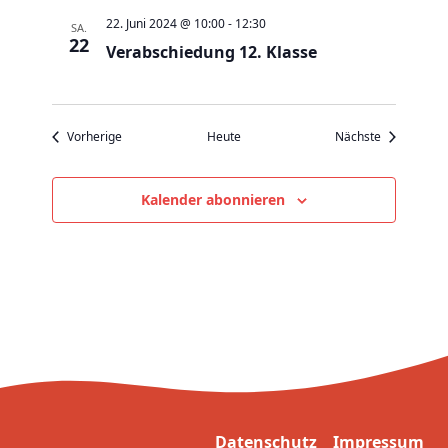
v
22. Juni 2024 @ 10:00
-
12:30
SA.
i
22
Verabschiedung 12. Klasse
g
a
t
Veranstaltungen
Veranstaltu
Vorherige
Heute
Nächste
i
o
n
Kalender abonnieren
Datenschutz
Impressum