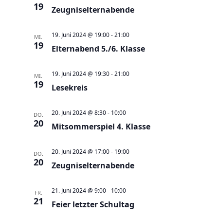
e
t
19
Zeugniselternabende
u
e
n
n
19. Juni 2024 @ 19:00
-
21:00
MI.
d
19
-
Elternabend 5./6. Klasse
A
N
n
a
19. Juni 2024 @ 19:30
-
21:00
MI.
s
19
v
Lesekreis
i
i
c
g
20. Juni 2024 @ 8:30
-
10:00
DO.
20
h
Mitsommerspiel 4. Klasse
a
t
t
e
20. Juni 2024 @ 17:00
-
19:00
i
DO.
20
n
Zeugniselternabende
o
,
n
21. Juni 2024 @ 9:00
-
10:00
N
FR.
21
Feier letzter Schultag
a