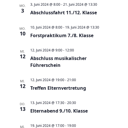
a
t
a
t
e
3. Juni 2024 @ 8:00
-
21. Juni 2024 @ 13:30
MO.
e
n
3
n
u
Abschlussfahrt 11./12. Klasse
s
s
m
t
t
w
10. Juni 2024 @ 8:00
-
19. Juni 2024 @ 13:30
MO.
a
10
a
Forstpraktikum 7./8. Klasse
ä
l
l
h
t
t
12. Juni 2024 @ 9:00
-
12:00
l
MI.
12
u
Abschluss musikalischer
u
e
n
Führerschein
n
n
g
g
.
12. Juni 2024 @ 19:00
-
21:00
e
MI.
A
12
Treffen Elternvertretung
n
n
S
s
13. Juni 2024 @ 17:30
-
20:30
DO.
u
i
13
Elternabend 9./10. Klasse
c
c
h
h
19. Juni 2024 @ 17:00
-
19:00
MI.