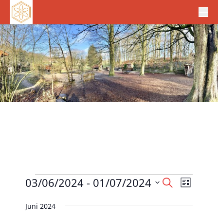
Veranstaltungen
V
03/06/2024
 - 
01/07/2024
V
S
L
e
u
e
D
i
c
r
Juni 2024
r
s
a
h