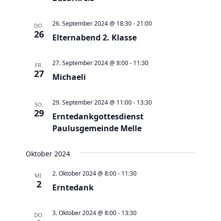
e
t
u
e
26. September 2024 @ 18:30
-
21:00
DO.
n
n
26
Elternabend 2. Klasse
d
-
A
N
27. September 2024 @ 8:00
-
11:30
FR.
n
27
a
Michaeli
s
v
i
i
29. September 2024 @ 11:00
-
13:30
SO.
c
29
g
Erntedankgottesdienst
h
Paulusgemeinde Melle
a
t
t
e
Oktober 2024
i
n
o
2. Oktober 2024 @ 8:00
-
11:30
MI.
,
2
n
Erntedank
N
a
3. Oktober 2024 @ 8:00
-
13:30
DO.