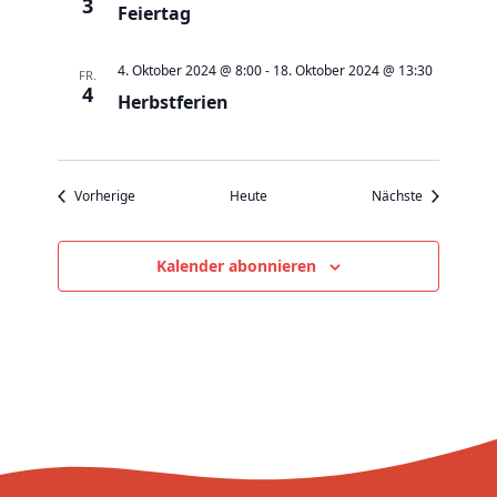
v
3
Feiertag
i
g
4. Oktober 2024 @ 8:00
-
18. Oktober 2024 @ 13:30
FR.
4
a
Herbstferien
t
i
o
Veranstaltungen
Veranstaltu
Vorherige
Heute
Nächste
n
Kalender abonnieren