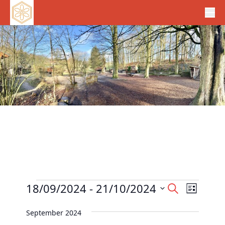
Veranstaltungen
V
18/09/2024
 - 
21/10/2024
V
S
L
e
u
e
D
i
c
r
September 2024
r
s
a
h