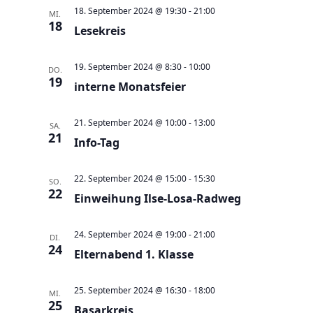
a
t
a
t
e
18. September 2024 @ 19:30
-
21:00
MI.
e
n
18
n
u
Lesekreis
s
s
m
t
t
w
19. September 2024 @ 8:30
-
10:00
DO.
a
19
a
interne Monatsfeier
ä
l
l
h
t
t
21. September 2024 @ 10:00
-
13:00
l
SA.
21
u
Info-Tag
u
e
n
n
n
g
22. September 2024 @ 15:00
-
15:30
g
SO.
.
22
e
Einweihung Ilse-Losa-Radweg
A
n
n
24. September 2024 @ 19:00
-
21:00
S
DI.
s
24
Elternabend 1. Klasse
u
i
c
c
25. September 2024 @ 16:30
-
18:00
MI.
h
h
25
Basarkreis