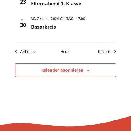
v
23
Elternabend 1. Klasse
i
g
30. Oktober 2024 @ 15:30
-
17:00
MI.
30
a
Basarkreis
t
i
o
Veranstaltungen
Veranstaltu
Vorherige
Heute
Nächste
n
Kalender abonnieren