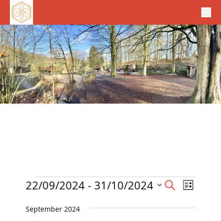
Veranstaltungen
V
22/09/2024
 - 
31/10/2024
V
S
L
e
u
e
D
i
c
r
September 2024
r
s
a
h