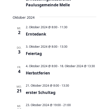
e
t
Paulusgemeinde Melle
u
e
n
n
Oktober 2024
d
-
2. Oktober 2024 @ 8:00
-
11:30
A
MI.
N
2
Erntedank
n
a
s
v
3. Oktober 2024 @ 8:00
-
13:30
DO.
i
i
3
Feiertag
c
g
h
a
4. Oktober 2024 @ 8:00
-
18. Oktober 2024 @ 13:30
FR.
t
t
4
Herbstferien
e
i
n
o
21. Oktober 2024 @ 8:00
-
13:30
MO.
,
21
n
erster Schultag
N
a
23. Oktober 2024 @ 19:00
-
21:00
MI.