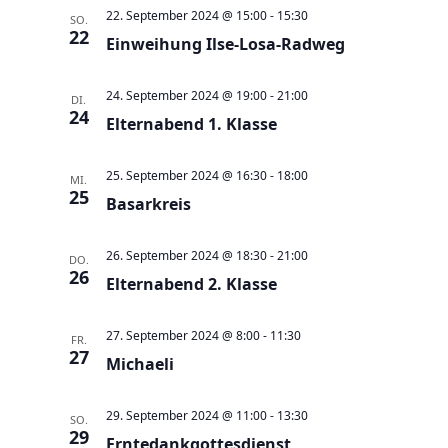
a
t
a
t
e
22. September 2024 @ 15:00
-
15:30
SO.
e
n
22
n
u
Einweihung Ilse-Losa-Radweg
s
s
m
t
t
w
24. September 2024 @ 19:00
-
21:00
DI.
a
24
a
Elternabend 1. Klasse
ä
l
l
h
t
t
25. September 2024 @ 16:30
-
18:00
l
MI.
25
u
Basarkreis
u
e
n
n
n
g
26. September 2024 @ 18:30
-
21:00
g
DO.
.
26
e
Elternabend 2. Klasse
A
n
n
27. September 2024 @ 8:00
-
11:30
S
FR.
s
27
Michaeli
u
i
c
c
29. September 2024 @ 11:00
-
13:30
SO.
h
h
29
Erntedankgottesdienst