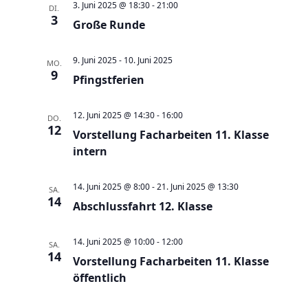
e
t
3. Juni 2025 @ 18:30
-
21:00
DI.
3
u
Große Runde
e
n
n
d
9. Juni 2025
-
10. Juni 2025
-
MO.
9
A
Pfingstferien
N
n
a
12. Juni 2025 @ 14:30
-
16:00
s
DO.
v
12
Vorstellung Facharbeiten 11. Klasse
i
i
intern
c
g
h
a
14. Juni 2025 @ 8:00
-
21. Juni 2025 @ 13:30
SA.
t
t
14
Abschlussfahrt 12. Klasse
e
i
n
o
14. Juni 2025 @ 10:00
-
12:00
SA.
,
14
n
Vorstellung Facharbeiten 11. Klasse
N
öffentlich
a