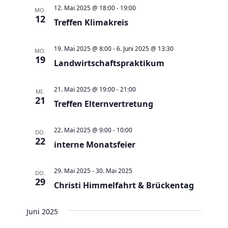
a
t
a
t
e
12. Mai 2025 @ 18:00
-
19:00
MO.
e
n
12
n
u
Treffen Klimakreis
s
s
m
t
t
w
19. Mai 2025 @ 8:00
-
6. Juni 2025 @ 13:30
MO.
a
19
a
Landwirtschaftspraktikum
ä
l
l
h
t
t
21. Mai 2025 @ 19:00
-
21:00
l
MI.
21
u
Treffen Elternvertretung
u
e
n
n
n
g
22. Mai 2025 @ 9:00
-
10:00
g
DO.
.
22
e
interne Monatsfeier
A
n
n
29. Mai 2025
-
30. Mai 2025
S
DO.
s
29
Christi Himmelfahrt & Brückentag
u
i
c
c
Juni 2025
h
h