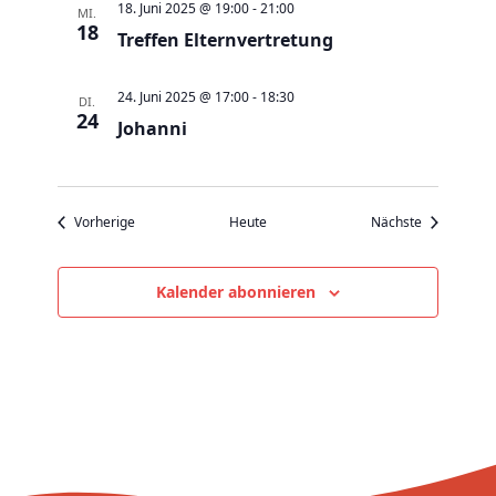
v
18. Juni 2025 @ 19:00
-
21:00
MI.
18
i
Treffen Elternvertretung
g
a
24. Juni 2025 @ 17:00
-
18:30
DI.
24
t
Johanni
i
o
n
Veranstaltungen
Veranstaltu
Vorherige
Heute
Nächste
Kalender abonnieren