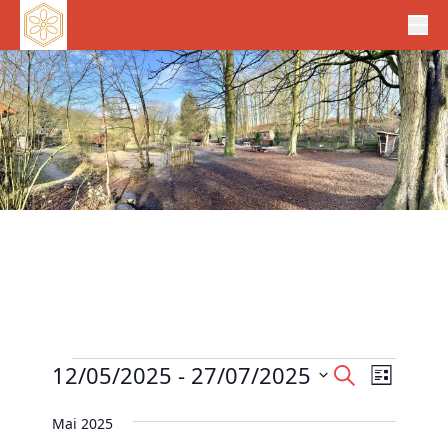
Veranstaltungen
V
12/05/2025
 - 
27/07/2025
V
S
L
e
u
e
D
i
c
r
Mai 2025
r
s
a
h