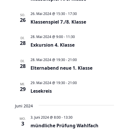
e
t
u
e
26. Mai 2024 @ 15:30
-
17:30
SO.
n
n
26
Klassenspiel 7./8. Klasse
d
-
A
N
28. Mai 2024 @ 9:00
-
11:30
DI.
n
28
a
Exkursion 4. Klasse
s
v
i
i
28. Mai 2024 @ 19:30
-
21:00
DI.
c
28
g
Elternabend neue 1. Klasse
h
a
t
t
29. Mai 2024 @ 19:30
-
21:00
MI.
29
e
Lesekreis
i
n
o
,
Juni 2024
n
N
3. Juni 2024 @ 8:00
-
13:30
MO.
a
3
mündliche Prüfung Wahlfach