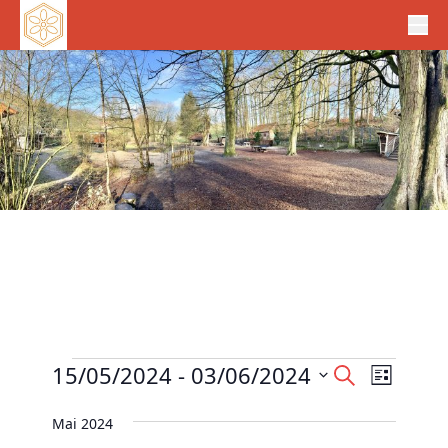
Veranstaltungen
V
15/05/2024
 - 
03/06/2024
V
S
L
e
u
e
D
i
c
r
Mai 2024
r
s
a
h