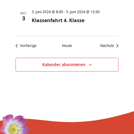
v
i
3. Juni 2024 @ 8:00
-
5. Juni 2024 @ 13:30
MO.
g
3
Klassenfahrt 4. Klasse
a
t
i
Veranstaltungen
Veranstaltu
Vorherige
Heute
Nächste
o
n
Kalender abonnieren