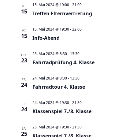
a
t
a
t
e
15. Mai 2024 @ 19:00
-
21:00
MI.
e
n
15
n
u
Treffen Elternvertretung
s
s
m
t
t
w
15. Mai 2024 @ 19:30
-
22:00
MI.
a
15
a
Info-Abend
ä
l
l
h
t
t
23. Mai 2024 @ 8:30
-
13:30
l
DO.
23
u
Fahrradprüfung 4. Klasse
u
e
n
n
n
g
24. Mai 2024 @ 8:30
-
13:30
g
FR.
.
24
e
Fahrradtour 4. Klasse
A
n
n
24. Mai 2024 @ 19:30
-
21:30
S
FR.
s
24
Klassenspiel 7./8. Klasse
u
i
c
c
25. Mai 2024 @ 19:30
-
21:30
SA.
h
h
25
Klassenspiel 7./8. Klasse