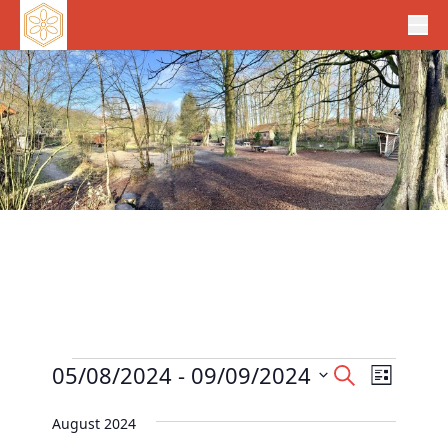
Veranstaltungen
V
05/08/2024
 - 
09/09/2024
V
S
L
e
u
e
D
i
c
r
August 2024
r
s
a
h