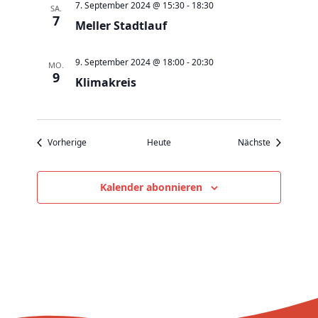
v
7. September 2024 @ 15:30
-
18:30
SA.
7
i
Meller Stadtlauf
g
a
9. September 2024 @ 18:00
-
20:30
MO.
9
t
Klimakreis
i
o
n
Veranstaltungen
Veranstaltu
Vorherige
Heute
Nächste
Kalender abonnieren