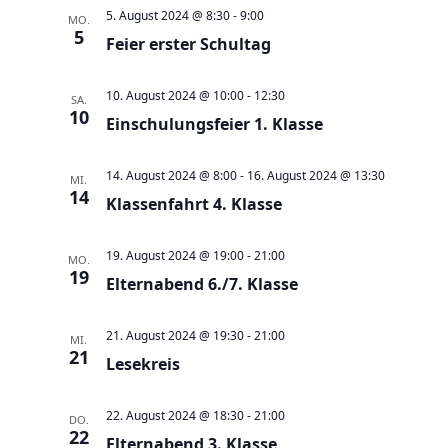
a
t
a
t
e
5. August 2024 @ 8:30
-
9:00
MO.
e
n
5
n
u
Feier erster Schultag
s
s
m
t
t
w
10. August 2024 @ 10:00
-
12:30
SA.
a
10
a
Einschulungsfeier 1. Klasse
ä
l
l
h
t
t
14. August 2024 @ 8:00
-
16. August 2024 @ 13:30
l
MI.
14
u
Klassenfahrt 4. Klasse
u
e
n
n
n
g
19. August 2024 @ 19:00
-
21:00
g
MO.
.
19
e
Elternabend 6./7. Klasse
A
n
n
21. August 2024 @ 19:30
-
21:00
S
MI.
s
21
Lesekreis
u
i
c
c
22. August 2024 @ 18:30
-
21:00
DO.
h
h
22
Elternabend 3. Klasse