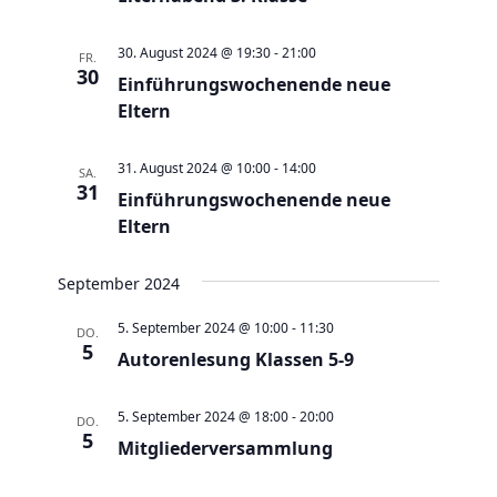
e
t
u
e
30. August 2024 @ 19:30
-
21:00
FR.
n
n
30
Einführungswochenende neue
d
-
Eltern
A
N
n
a
31. August 2024 @ 10:00
-
14:00
SA.
s
31
v
Einführungswochenende neue
i
Eltern
i
c
g
h
September 2024
a
t
t
5. September 2024 @ 10:00
-
11:30
DO.
e
5
i
Autorenlesung Klassen 5-9
n
o
,
n
5. September 2024 @ 18:00
-
20:00
DO.
N
5
Mitgliederversammlung
a