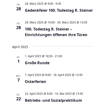
a
t
a
t
e
28. März 2025 @ 9:00
-
9:30
FR.
e
n
28
n
u
Gedenkfeier 100. Todestag R. Steiner
s
s
m
t
t
w
28. März 2025 @ 10:00
-
30. März 2025 @ 13:30
FR.
a
28
a
100. Todestag R. Steiner –
ä
l
Einrichtungen öffenen ihre Türen
l
h
t
t
l
u
April 2025
u
e
n
n
n
1. April 2025 @ 18:30
-
21:00
DI.
g
1
g
.
Große Runde
e
A
n
n
7. April 2025 @ 8:00
-
18. April 2025 @ 13:30
MO.
S
7
s
Osterferien
u
i
c
c
22. April 2025 @ 8:00
-
16. Mai 2025 @ 13:30
DI.
22
h
Betriebs- und Sozialpraktikum
h