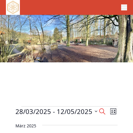
Veranstaltungen
V
28/03/2025
 - 
12/05/2025
V
S
L
e
u
e
D
i
c
r
März 2025
r
s
a
h