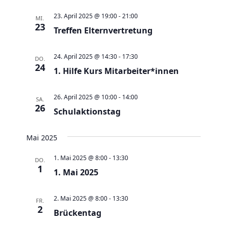
e
t
u
23. April 2025 @ 19:00
-
21:00
e
MI.
23
n
Treffen Elternvertretung
n
d
-
24. April 2025 @ 14:30
-
17:30
A
DO.
N
24
1. Hilfe Kurs Mitarbeiter*innen
n
a
s
v
26. April 2025 @ 10:00
-
14:00
SA.
i
i
26
Schulaktionstag
c
g
h
a
Mai 2025
t
t
e
1. Mai 2025 @ 8:00
-
13:30
i
DO.
1
n
1. Mai 2025
o
,
n
2. Mai 2025 @ 8:00
-
13:30
N
FR.
2
Brückentag
a