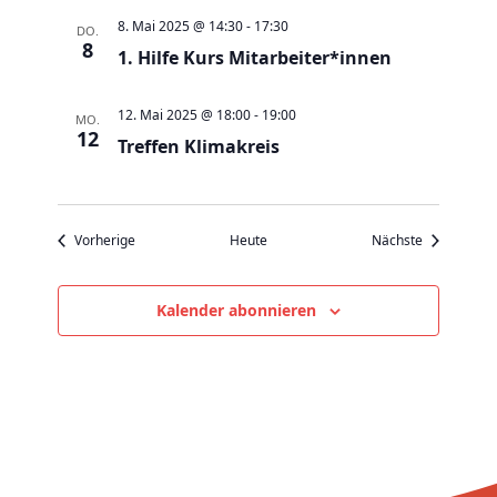
v
8. Mai 2025 @ 14:30
-
17:30
DO.
i
8
1. Hilfe Kurs Mitarbeiter*innen
g
a
12. Mai 2025 @ 18:00
-
19:00
MO.
t
12
Treffen Klimakreis
i
o
n
Veranstaltungen
Veranstaltu
Vorherige
Heute
Nächste
Kalender abonnieren