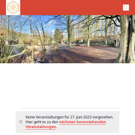
Veranstaltungen
Keine Veranstaltungen für 27. Juni 2023 vorgesehen.
für
Hier geht es zu den
nächsten bevorstehenden
H
27.
Veranstaltungen
.
i
n