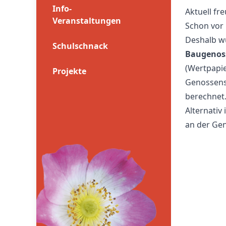
Info-
Aktuell fr
Veranstaltungen
Schon vor 
Deshalb wu
Schulschnack
Baugenos
(Wertpapie
Projekte
Genossens
berechnet.
Alternativ
an der Ge