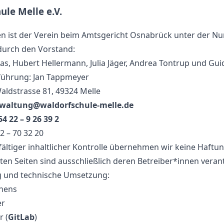
ule Melle e.V.
n ist der Verein beim Amtsgericht Osnabrück unter der N
durch den Vorstand:
as, Hubert Hellermann, Julia Jäger, Andrea Tontrup und Gu
führung: Jan Tappmeyer
aldstrasse 81, 49324 Melle
waltung@waldorfschule-melle.de
54 22 – 9 26 39 2
22 – 70 32 20
fältiger inhaltlicher Kontrolle übernehmen wir keine Haftung
kten Seiten sind ausschließlich deren Betreiber*innen veran
g und technische Umsetzung:
nens
er
r (
GitLab
)