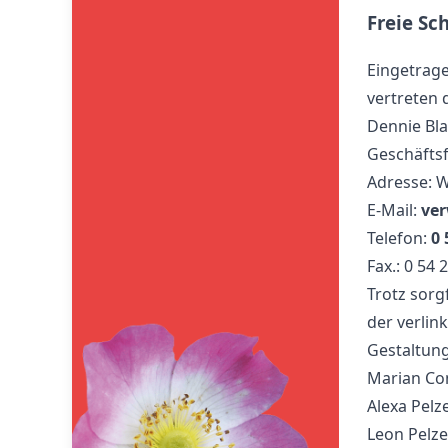
Freie Sch
Eingetrage
vertreten 
Dennie Bla
Geschäfts
Adresse: W
E-Mail:
ver
Telefon:
0 
Fax.: 0 54 
Trotz sorg
der verlin
Gestaltun
Marian Co
Alexa Pelz
Leon Pelze