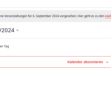
nstaltungen
ine Veranstaltungen für 6. September 2024 vorgesehen. Hier geht es zu den
näc
/2024
tember
4
ger Tag
Kalender abonnieren