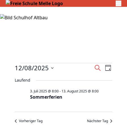
Veranstaltungen
V
12/08/2025
V
S
T
für
e
u
e
D
a
c
Laufend
12.
r
r
g
a
h
August
a
a
3. Juli 2025 @ 8:00
-
13. August 2025 @ 8:00
t
e
Sommerferien
2025
n
n
u
s
s
m
t
t
w
a
Vorheriger Tag
Nächster Tag
a
ä