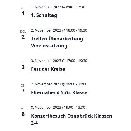
e
t
1. November 2023 @ 8:00
-
13:30
MI.
u
e
1
1. Schultag
n
n
d
-
2. November 2023 @ 18:00
-
19:30
DO.
A
N
2
Treffen Überarbeitung
n
a
Vereinssatzung
s
v
i
i
3. November 2023 @ 17:00
-
19:30
FR.
c
3
g
Fest der Kreise
h
a
t
t
7. November 2023 @ 19:00
-
21:00
DI.
7
e
Elternabend 5./6. Klasse
i
n
o
,
8. November 2023 @ 9:00
-
13:30
n
MI.
8
N
Konzertbesuch Osnabrück Klassen
2-4
a