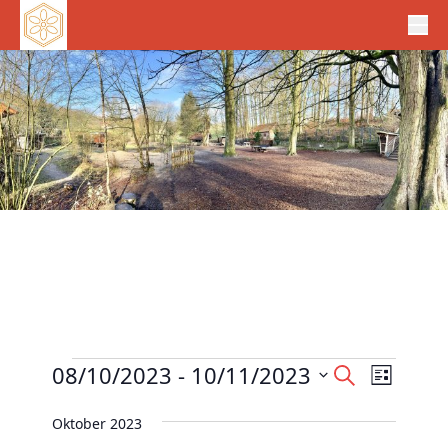
Veranstaltungen
V
08/10/2023
 - 
10/11/2023
V
S
L
e
u
e
D
i
c
r
Oktober 2023
r
s
a
h