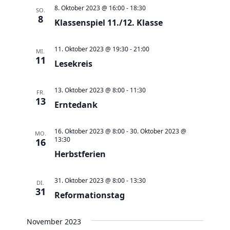
a
t
a
t
e
8. Oktober 2023 @ 16:00
-
18:30
SO.
e
n
8
n
u
Klassenspiel 11./12. Klasse
s
s
m
t
t
w
11. Oktober 2023 @ 19:30
-
21:00
MI.
a
11
a
Lesekreis
ä
l
l
h
t
t
13. Oktober 2023 @ 8:00
-
11:30
l
FR.
13
u
Erntedank
u
e
n
n
n
g
16. Oktober 2023 @ 8:00
-
30. Oktober 2023 @
g
MO.
.
13:30
16
e
A
Herbstferien
n
n
S
s
31. Oktober 2023 @ 8:00
-
13:30
DI.
u
31
i
Reformationstag
c
c
h
h
November 2023