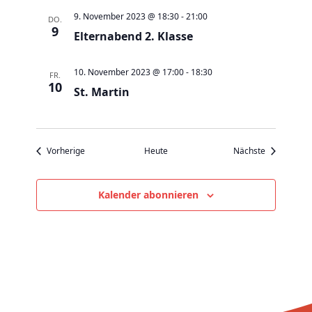
v
9. November 2023 @ 18:30
-
21:00
DO.
i
9
Elternabend 2. Klasse
g
a
10. November 2023 @ 17:00
-
18:30
FR.
t
10
St. Martin
i
o
n
Veranstaltungen
Veranstaltu
Vorherige
Heute
Nächste
Kalender abonnieren