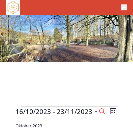
Veranstaltungen
V
16/10/2023
 - 
23/11/2023
V
S
L
e
u
e
D
i
c
r
Oktober 2023
r
s
a
h