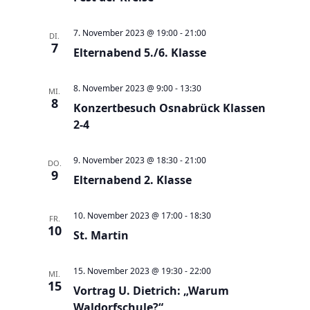
e
t
u
e
7. November 2023 @ 19:00
-
21:00
DI.
n
n
7
Elternabend 5./6. Klasse
d
-
A
N
8. November 2023 @ 9:00
-
13:30
MI.
n
8
a
Konzertbesuch Osnabrück Klassen
s
v
2-4
i
i
c
g
9. November 2023 @ 18:30
-
21:00
DO.
9
h
Elternabend 2. Klasse
a
t
t
e
10. November 2023 @ 17:00
-
18:30
i
FR.
10
n
St. Martin
o
,
n
15. November 2023 @ 19:30
-
22:00
N
MI.
15
Vortrag U. Dietrich: „Warum
a
Waldorfschule?“