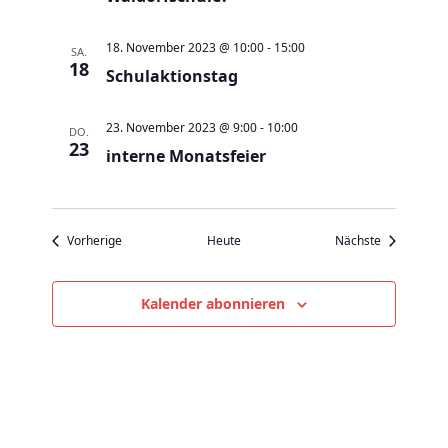
v
i
18. November 2023 @ 10:00
-
15:00
SA.
g
18
Schulaktionstag
a
t
23. November 2023 @ 9:00
-
10:00
DO.
i
23
interne Monatsfeier
o
n
Veranstaltungen
Veranstaltu
Vorherige
Heute
Nächste
Kalender abonnieren