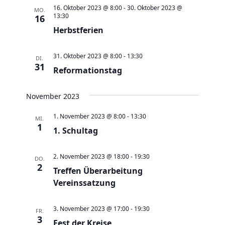
a
t
a
t
e
16. Oktober 2023 @ 8:00
-
30. Oktober 2023 @
MO.
e
n
13:30
16
n
u
s
Herbstferien
s
m
t
t
w
31. Oktober 2023 @ 8:00
-
13:30
a
DI.
a
ä
31
Reformationstag
l
l
h
t
t
l
November 2023
u
u
e
n
n
1. November 2023 @ 8:00
-
13:30
n
MI.
1
g
1. Schultag
g
.
e
A
n
2. November 2023 @ 18:00
-
19:30
n
DO.
2
S
Treffen Überarbeitung
s
Vereinssatzung
u
i
c
c
3. November 2023 @ 17:00
-
19:30
FR.
h
h
3
Fest der Kreise