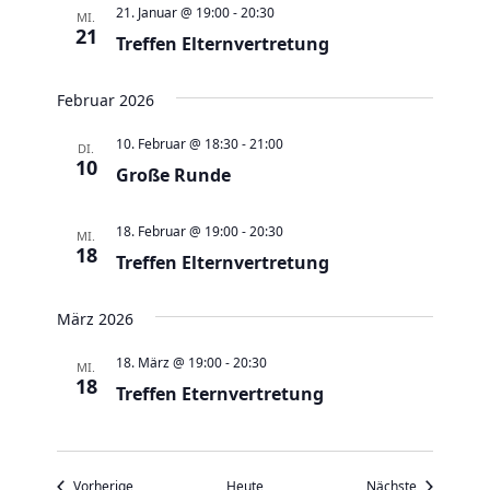
v
21. Januar @ 19:00
-
20:30
MI.
i
21
Treffen Elternvertretung
g
a
Februar 2026
t
10. Februar @ 18:30
-
21:00
DI.
i
10
Große Runde
o
n
18. Februar @ 19:00
-
20:30
MI.
18
Treffen Elternvertretung
März 2026
18. März @ 19:00
-
20:30
MI.
18
Treffen Eternvertretung
Veranstaltungen
Veranstaltu
Vorherige
Heute
Nächste