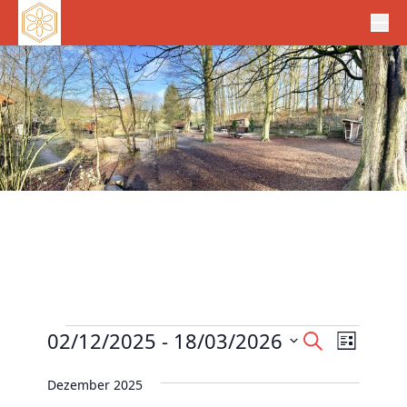
Veranstaltungen
V
02/12/2025
 - 
18/03/2026
V
S
L
e
u
e
D
i
c
r
Dezember 2025
r
s
a
h