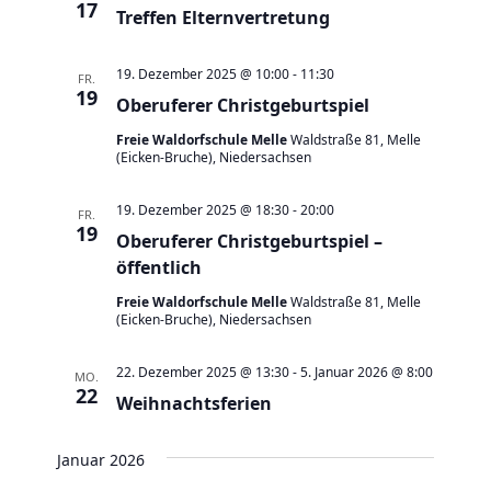
e
17
t
Treffen Elternvertretung
u
e
n
n
19. Dezember 2025 @ 10:00
-
11:30
FR.
d
19
-
Oberuferer Christgeburtspiel
A
N
Freie Waldorfschule Melle
Waldstraße 81, Melle
n
(Eicken-Bruche), Niedersachsen
a
s
v
19. Dezember 2025 @ 18:30
-
20:00
FR.
i
i
19
Oberuferer Christgeburtspiel –
c
g
öffentlich
h
a
Freie Waldorfschule Melle
Waldstraße 81, Melle
t
t
(Eicken-Bruche), Niedersachsen
e
i
n
22. Dezember 2025 @ 13:30
-
5. Januar 2026 @ 8:00
o
MO.
22
,
Weihnachtsferien
n
N
Januar 2026
a