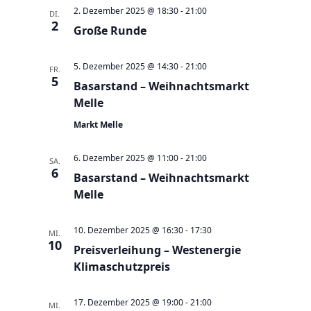
a
t
a
t
e
2. Dezember 2025 @ 18:30
-
21:00
DI.
e
n
2
n
u
Große Runde
s
s
m
t
t
w
5. Dezember 2025 @ 14:30
-
21:00
FR.
a
5
a
Basarstand – Weihnachtsmarkt
ä
l
Melle
l
h
t
t
l
Markt Melle
u
u
e
n
6. Dezember 2025 @ 11:00
-
21:00
n
SA.
n
6
g
Basarstand – Weihnachtsmarkt
g
.
Melle
e
A
n
n
10. Dezember 2025 @ 16:30
-
17:30
MI.
S
s
10
Preisverleihung – Westenergie
u
i
Klimaschutzpreis
c
c
h
h
17. Dezember 2025 @ 19:00
-
21:00
MI.