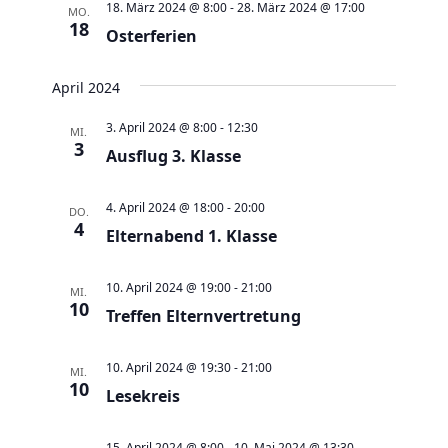
e
t
18. März 2024 @ 8:00
-
28. März 2024 @ 17:00
MO.
18
u
Osterferien
e
n
n
d
April 2024
-
A
N
3. April 2024 @ 8:00
-
12:30
MI.
n
3
a
Ausflug 3. Klasse
s
v
i
i
4. April 2024 @ 18:00
-
20:00
DO.
c
4
g
Elternabend 1. Klasse
h
a
t
t
10. April 2024 @ 19:00
-
21:00
MI.
10
e
Treffen Elternvertretung
i
n
o
,
10. April 2024 @ 19:30
-
21:00
n
MI.
10
N
Lesekreis
a
15. April 2024 @ 8:00
-
10. Mai 2024 @ 13:30