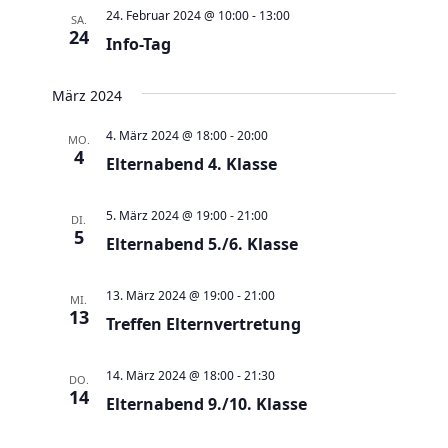
a
t
a
t
e
24. Februar 2024 @ 10:00
-
13:00
SA.
e
n
24
n
u
Info-Tag
s
s
m
t
t
w
März 2024
a
a
ä
4. März 2024 @ 18:00
-
20:00
MO.
l
l
h
4
Elternabend 4. Klasse
t
t
l
u
u
e
5. März 2024 @ 19:00
-
21:00
DI.
n
n
5
n
Elternabend 5./6. Klasse
g
g
.
e
A
13. März 2024 @ 19:00
-
21:00
MI.
n
13
n
Treffen Elternvertretung
S
s
u
i
14. März 2024 @ 18:00
-
21:30
DO.
c
14
c
Elternabend 9./10. Klasse
h
h