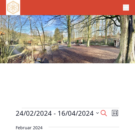
Veranstaltungen
V
24/02/2024
 - 
16/04/2024
V
S
L
e
u
e
D
i
c
r
Februar 2024
r
s
a
h