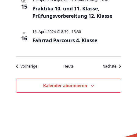
v
MO.
15
Praktika 10. und 11. Klasse,
i
Prüfungsvorbereitung 12. Klasse
g
a
16. April 2024 @ 8:30
-
13:30
DI.
t
16
Fahrrad Parcours 4. Klasse
i
o
n
Veranstaltungen
Veranstaltu
Vorherige
Heute
Nächste
Kalender abonnieren