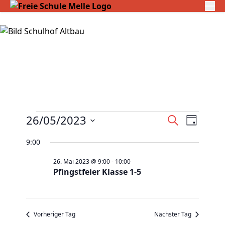
Veranstaltungen
V
26/05/2023
V
S
T
für
e
u
e
D
a
c
9:00
26.
r
r
g
a
h
Mai
a
a
26. Mai 2023 @ 9:00
-
10:00
t
e
Pfingstfeier Klasse 1-5
2023
n
n
u
s
s
m
t
t
w
a
Vorheriger Tag
Nächster Tag
a
ä