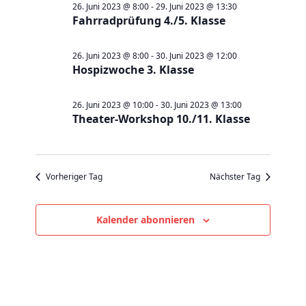
Juni
a
a
26. Juni 2023 @ 8:00
-
29. Juni 2023 @ 13:30
t
e
Fahrradprüfung 4./5. Klasse
2023
n
n
u
s
s
m
26. Juni 2023 @ 8:00
-
30. Juni 2023 @ 12:00
t
t
w
Hospizwoche 3. Klasse
a
a
ä
l
l
h
26. Juni 2023 @ 10:00
-
30. Juni 2023 @ 13:00
t
Theater-Workshop 10./11. Klasse
t
l
u
u
e
n
n
n
g
g
Vorheriger Tag
Nächster Tag
.
e
A
n
n
Kalender abonnieren
S
s
u
i
c
c
h
h