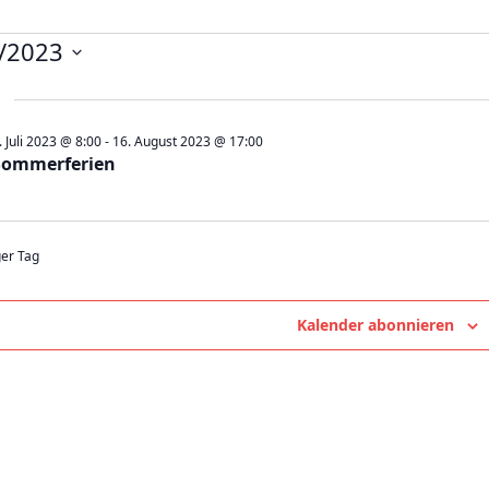
nstaltungen
/2023
st
. Juli 2023 @ 8:00
-
16. August 2023 @ 17:00
Sommerferien
3
ger Tag
Kalender abonnieren