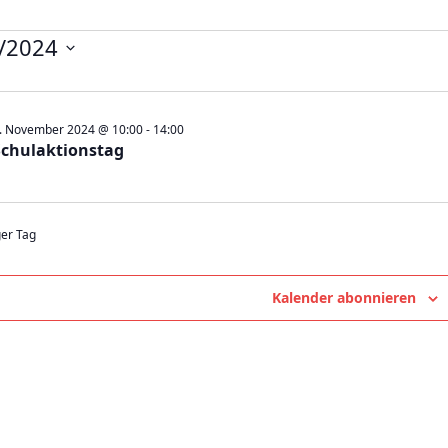
nstaltungen
/2024
ember
. November 2024 @ 10:00
-
14:00
Schulaktionstag
4
ger Tag
Kalender abonnieren