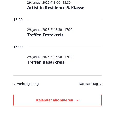
Januar
a
a
29. Januar 2025 @ 8:00
-
13:30
t
e
Artist in Residence 5. Klasse
2025
n
n
u
s
s
m
15:30
t
t
w
a
29. Januar 2025 @ 15:30
-
17:00
a
ä
Treffen Festekreis
l
l
h
t
t
l
16:00
u
u
e
29. Januar 2025 @ 16:00
-
17:30
n
n
n
Treffen Basarkreis
g
g
.
e
A
n
n
Vorheriger Tag
Nächster Tag
S
s
u
i
Kalender abonnieren
c
c
h
h