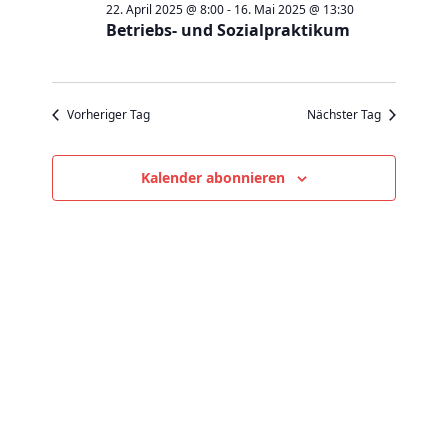
Mai
a
a
22. April 2025 @ 8:00
-
16. Mai 2025 @ 13:30
t
e
Betriebs- und Sozialpraktikum
2025
n
n
u
s
s
m
t
t
w
a
Vorheriger Tag
Nächster Tag
a
ä
l
l
h
t
t
Kalender abonnieren
l
u
u
e
n
n
n
g
g
.
e
A
n
n
S
s
u
i
c
c
h
h