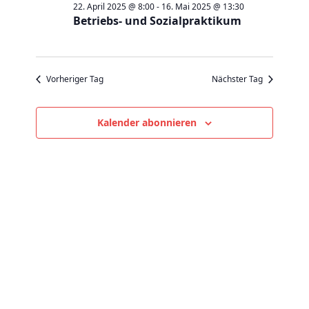
Mai
a
a
22. April 2025 @ 8:00
-
16. Mai 2025 @ 13:30
t
e
Betriebs- und Sozialpraktikum
2025
n
n
u
s
s
m
t
t
w
a
Vorheriger Tag
Nächster Tag
a
ä
l
l
h
t
t
Kalender abonnieren
l
u
u
e
n
n
n
g
g
.
e
A
n
n
S
s
u
i
c
c
h
h