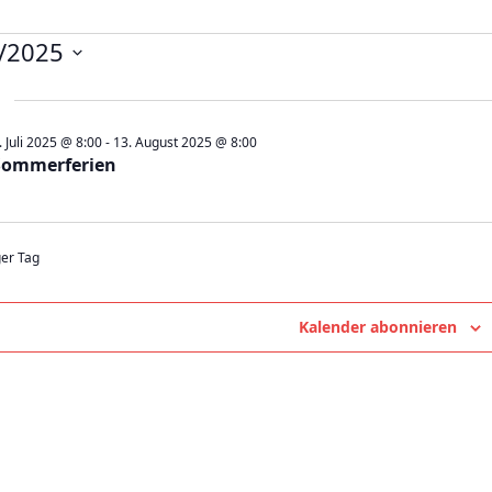
nstaltungen
/2025
st
. Juli 2025 @ 8:00
-
13. August 2025 @ 8:00
Sommerferien
5
ger Tag
Kalender abonnieren