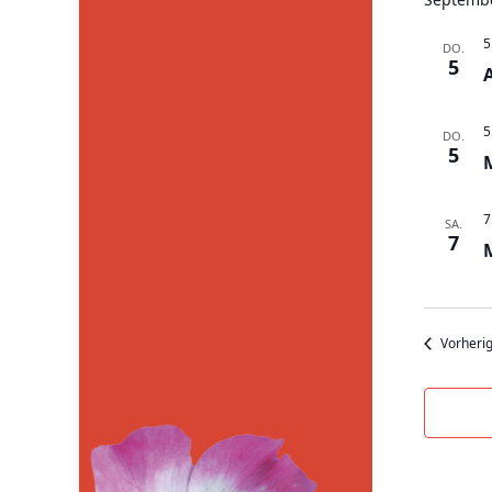
5
DO.
5
5
DO.
5
7
SA.
7
Vorheri