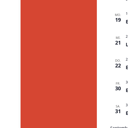
1
MO.
19
2
MI.
21
2
DO.
22
3
FR.
30
3
SA.
31
Septemb