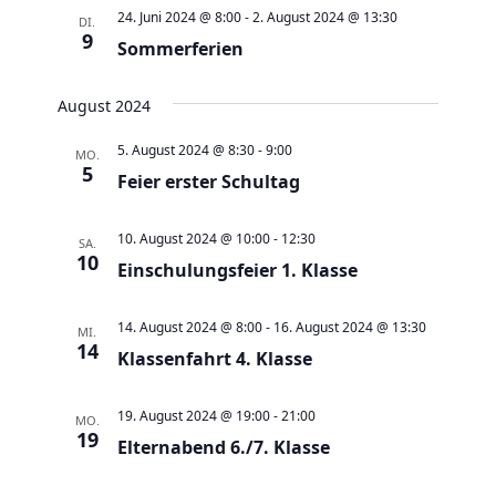
a
t
a
t
e
24. Juni 2024 @ 8:00
-
2. August 2024 @ 13:30
DI.
e
n
9
n
u
Sommerferien
s
s
m
t
t
w
August 2024
a
a
ä
5. August 2024 @ 8:30
-
9:00
MO.
l
l
h
5
Feier erster Schultag
t
t
l
u
u
e
10. August 2024 @ 10:00
-
12:30
SA.
n
n
10
n
Einschulungsfeier 1. Klasse
g
g
.
e
A
14. August 2024 @ 8:00
-
16. August 2024 @ 13:30
MI.
n
14
n
Klassenfahrt 4. Klasse
S
s
u
i
19. August 2024 @ 19:00
-
21:00
MO.
c
19
c
Elternabend 6./7. Klasse
h
h