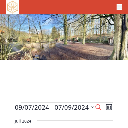
Veranstaltungen
V
09/07/2024
 - 
07/09/2024
V
S
L
e
u
e
D
i
c
r
Juli 2024
r
s
a
h