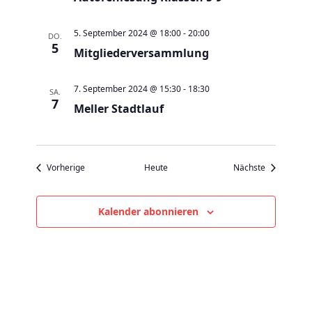
v
i
5. September 2024 @ 18:00
-
20:00
DO.
g
5
Mitgliederversammlung
a
t
7. September 2024 @ 15:30
-
18:30
SA.
i
7
Meller Stadtlauf
o
n
Veranstaltungen
Veranstaltu
Vorherige
Heute
Nächste
Kalender abonnieren