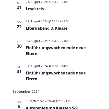
e
t
21. August 2024 @ 19:30
-
21:00
MI.
21
u
Lesekreis
e
n
n
d
22. August 2024 @ 18:30
-
21:00
-
DO.
22
A
Elternabend 3. Klasse
N
n
a
30. August 2024 @ 19:30
-
21:00
s
FR.
v
30
Einführungswochenende neue
i
i
Eltern
c
g
h
a
31. August 2024 @ 10:00
-
14:00
SA.
t
t
31
Einführungswochenende neue
e
i
Eltern
n
o
,
n
September 2024
N
5. September 2024 @ 10:00
-
11:30
DO.
a
5
Autorenlesung Klassen 5-9