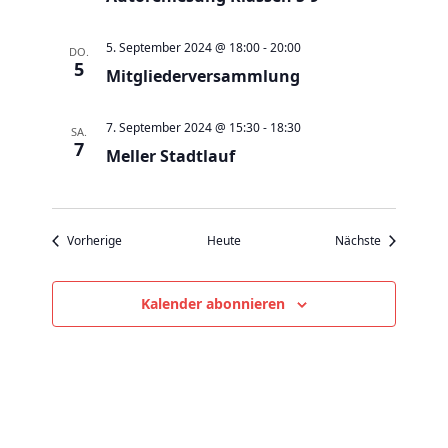
v
i
5. September 2024 @ 18:00
-
20:00
DO.
g
5
Mitgliederversammlung
a
t
7. September 2024 @ 15:30
-
18:30
SA.
i
7
Meller Stadtlauf
o
n
Veranstaltungen
Veranstaltu
Vorherige
Heute
Nächste
Kalender abonnieren