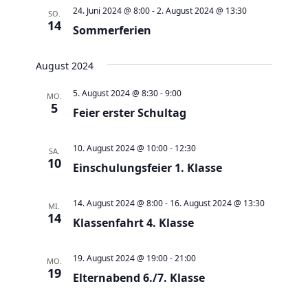
a
t
a
t
e
24. Juni 2024 @ 8:00
-
2. August 2024 @ 13:30
SO.
e
n
14
n
u
Sommerferien
s
s
m
t
t
w
August 2024
a
a
ä
5. August 2024 @ 8:30
-
9:00
MO.
l
l
h
5
Feier erster Schultag
t
t
l
u
u
e
10. August 2024 @ 10:00
-
12:30
SA.
n
n
10
n
Einschulungsfeier 1. Klasse
g
g
.
e
A
14. August 2024 @ 8:00
-
16. August 2024 @ 13:30
MI.
n
14
n
Klassenfahrt 4. Klasse
S
s
u
i
19. August 2024 @ 19:00
-
21:00
MO.
c
19
c
Elternabend 6./7. Klasse
h
h