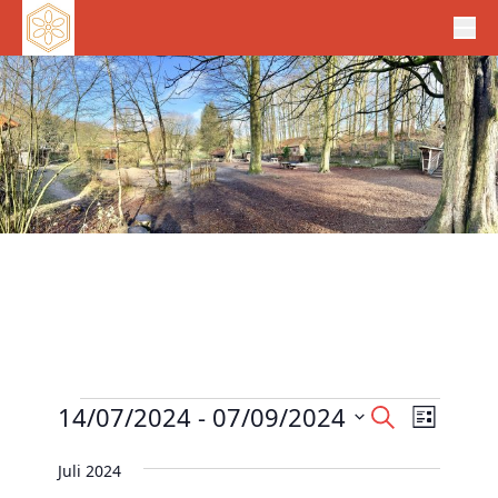
Veranstaltungen
V
14/07/2024
 - 
07/09/2024
V
S
L
e
u
e
D
i
c
r
Juli 2024
r
s
a
h