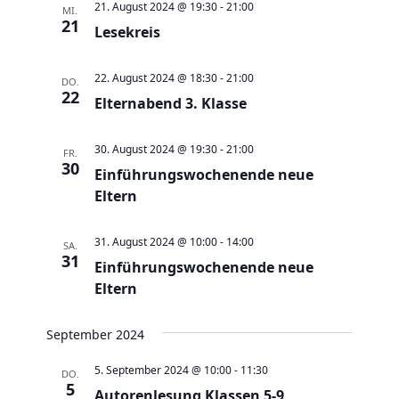
e
t
21. August 2024 @ 19:30
-
21:00
MI.
21
u
Lesekreis
e
n
n
d
22. August 2024 @ 18:30
-
21:00
-
DO.
22
A
Elternabend 3. Klasse
N
n
a
30. August 2024 @ 19:30
-
21:00
s
FR.
v
30
Einführungswochenende neue
i
i
Eltern
c
g
h
a
31. August 2024 @ 10:00
-
14:00
SA.
t
t
31
Einführungswochenende neue
e
i
Eltern
n
o
,
n
September 2024
N
5. September 2024 @ 10:00
-
11:30
DO.
a
5
Autorenlesung Klassen 5-9