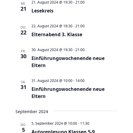
e
t
21. August 2024 @ 19:30
-
21:00
MI.
21
u
Lesekreis
e
n
n
d
22. August 2024 @ 18:30
-
21:00
-
DO.
22
A
Elternabend 3. Klasse
N
n
a
30. August 2024 @ 19:30
-
21:00
s
FR.
v
30
Einführungswochenende neue
i
i
Eltern
c
g
h
a
31. August 2024 @ 10:00
-
14:00
SA.
t
t
31
Einführungswochenende neue
e
i
Eltern
n
o
,
n
September 2024
N
5. September 2024 @ 10:00
-
11:30
DO.
a
5
Autorenlesung Klassen 5-9