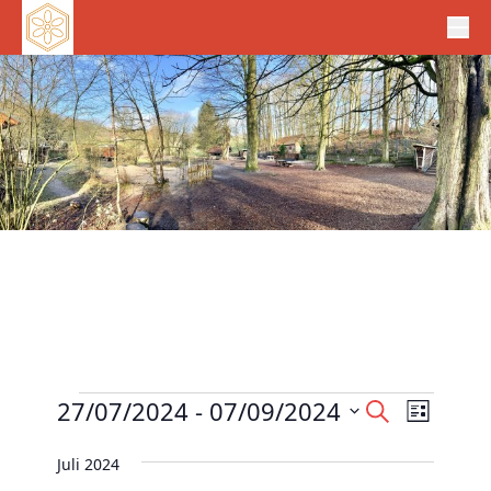
Veranstaltungen
V
27/07/2024
 - 
07/09/2024
V
S
L
e
u
e
D
i
c
r
Juli 2024
r
s
a
h