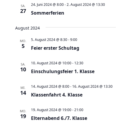
a
t
a
t
e
24. Juni 2024 @ 8:00
-
2. August 2024 @ 13:30
SA.
e
n
27
n
u
Sommerferien
s
s
m
t
t
w
August 2024
a
a
ä
5. August 2024 @ 8:30
-
9:00
MO.
l
l
h
5
Feier erster Schultag
t
t
l
u
u
e
10. August 2024 @ 10:00
-
12:30
SA.
n
n
10
n
Einschulungsfeier 1. Klasse
g
g
.
e
A
14. August 2024 @ 8:00
-
16. August 2024 @ 13:30
MI.
n
14
n
Klassenfahrt 4. Klasse
S
s
u
i
19. August 2024 @ 19:00
-
21:00
MO.
c
19
c
Elternabend 6./7. Klasse
h
h