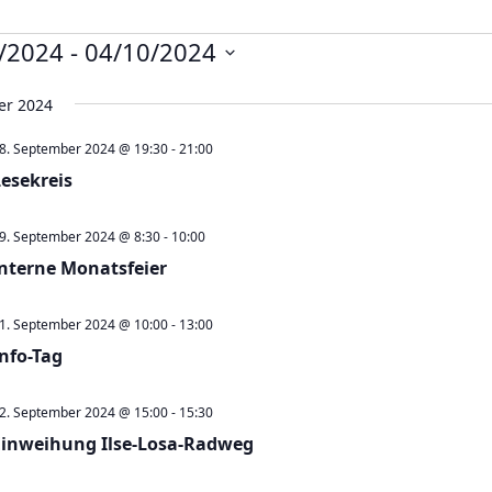
nstaltungen
/2024
 - 
04/10/2024
er 2024
8. September 2024 @ 19:30
-
21:00
Lesekreis
9. September 2024 @ 8:30
-
10:00
interne Monatsfeier
1. September 2024 @ 10:00
-
13:00
Info-Tag
2. September 2024 @ 15:00
-
15:30
Einweihung Ilse-Losa-Radweg