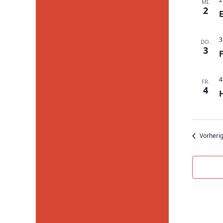
MI.
2
3
DO.
3
4
FR.
4
Vorheri