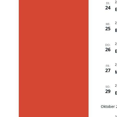
2
DI.
24
2
MI.
25
2
DO.
26
2
FR.
27
2
SO.
29
Oktober 
2