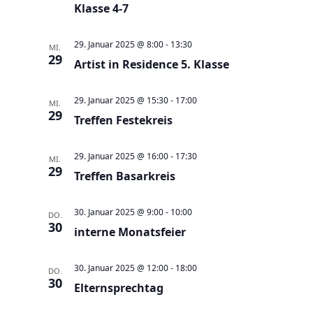
l
Klasse 4-7
l
h
t
t
l
u
29. Januar 2025 @ 8:00
-
13:30
u
MI.
e
29
n
Artist in Residence 5. Klasse
n
n
g
g
.
29. Januar 2025 @ 15:30
-
17:00
e
MI.
A
29
Treffen Festekreis
n
n
S
s
29. Januar 2025 @ 16:00
-
17:30
MI.
u
i
29
Treffen Basarkreis
c
c
h
h
30. Januar 2025 @ 9:00
-
10:00
DO.
e
t
30
interne Monatsfeier
u
e
n
n
30. Januar 2025 @ 12:00
-
18:00
DO.
d
30
-
Elternsprechtag
A
N