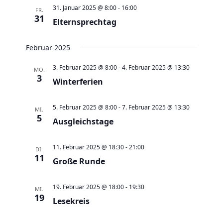
n
a
31. Januar 2025 @ 8:00
-
16:00
FR.
s
31
v
Elternsprechtag
i
i
c
g
Februar 2025
h
a
3. Februar 2025 @ 8:00
-
4. Februar 2025 @ 13:30
MO.
t
t
3
Winterferien
e
i
n
o
5. Februar 2025 @ 8:00
-
7. Februar 2025 @ 13:30
MI.
,
5
n
Ausgleichstage
N
a
11. Februar 2025 @ 18:30
-
21:00
DI.
v
11
Große Runde
i
g
19. Februar 2025 @ 18:00
-
19:30
MI.
19
a
Lesekreis
t