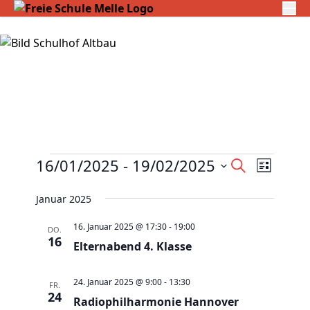
Veranstaltungen
V
16/01/2025
 - 
19/02/2025
V
S
L
e
u
e
D
i
c
r
Januar 2025
r
s
a
h
a
t
a
t
e
16. Januar 2025 @ 17:30
-
19:00
DO.
e
n
16
n
u
Elternabend 4. Klasse
s
s
m
t
t
w
24. Januar 2025 @ 9:00
-
13:30
FR.
a
24
a
Radiophilharmonie Hannover
ä