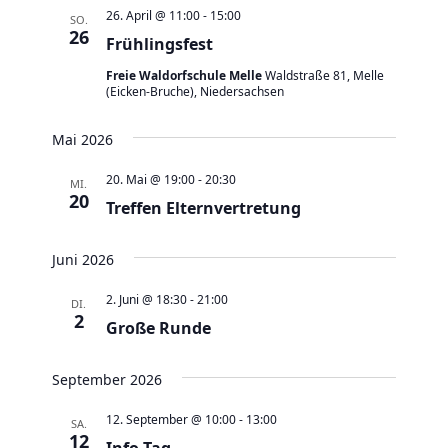
a
t
a
t
e
26. April @ 11:00
-
15:00
SO.
e
n
26
n
u
Frühlingsfest
s
s
m
Freie Waldorfschule Melle
Waldstraße 81, Melle
t
t
(Eicken-Bruche), Niedersachsen
w
a
a
ä
Mai 2026
l
l
h
t
t
l
20. Mai @ 19:00
-
20:30
MI.
u
20
u
Treffen Elternvertretung
e
n
n
n
g
g
Juni 2026
.
e
A
2. Juni @ 18:30
-
21:00
DI.
n
n
2
Große Runde
S
s
u
i
September 2026
c
c
12. September @ 10:00
-
13:00
h
SA.
h
12
Info-Tag