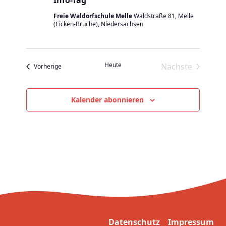
e
t
u
Freie Waldorfschule Melle
Waldstraße 81, Melle
e
(Eicken-Bruche), Niedersachsen
n
n
d
-
A
N
Heute
Nächste
Veranstaltungen
Vorherige
n
a
Veranstaltu
s
v
Kalender abonnieren
i
i
c
g
h
a
t
t
e
i
n
o
,
n
N
a
Datenschutz
Impressum