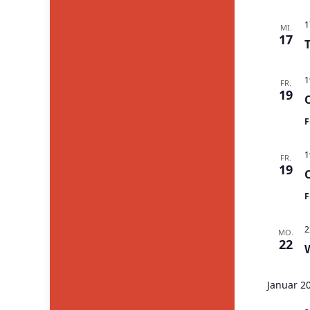
1
MI.
17
1
FR.
19
F
1
FR.
19
F
2
MO.
22
Januar 2