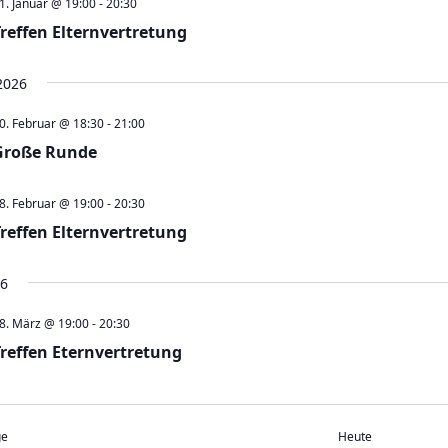
1. Januar @ 19:00
-
20:30
Treffen Elternvertretung
2026
0. Februar @ 18:30
-
21:00
Große Runde
8. Februar @ 19:00
-
20:30
Treffen Elternvertretung
26
8. März @ 19:00
-
20:30
Treffen Eternvertretung
Veranstaltungen
ge
Heute