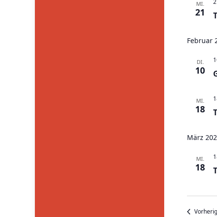
2
MI.
21
Februar 
1
DI.
10
1
MI.
18
März 20
1
MI.
18
Vorheri