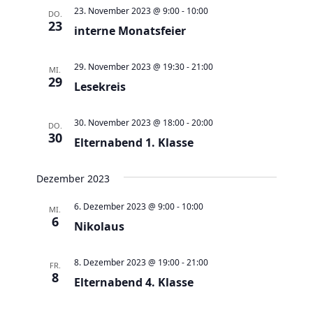
a
t
a
t
e
23. November 2023 @ 9:00
-
10:00
DO.
e
n
23
n
u
interne Monatsfeier
s
s
m
t
t
w
29. November 2023 @ 19:30
-
21:00
MI.
a
29
a
Lesekreis
ä
l
l
h
t
t
30. November 2023 @ 18:00
-
20:00
l
DO.
30
u
Elternabend 1. Klasse
u
e
n
n
n
g
Dezember 2023
g
.
e
A
6. Dezember 2023 @ 9:00
-
10:00
MI.
n
6
n
Nikolaus
S
s
u
i
8. Dezember 2023 @ 19:00
-
21:00
FR.
c
8
c
Elternabend 4. Klasse
h
h