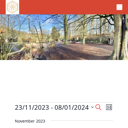
Veranstaltungen
V
23/11/2023
 - 
08/01/2024
V
S
L
e
u
e
D
i
c
r
November 2023
r
s
a
h