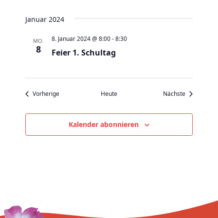
v
i
Januar 2024
g
8. Januar 2024 @ 8:00
-
8:30
MO.
a
8
Feier 1. Schultag
t
i
o
Veranstaltungen
Veranstaltu
Vorherige
Heute
Nächste
n
Kalender abonnieren