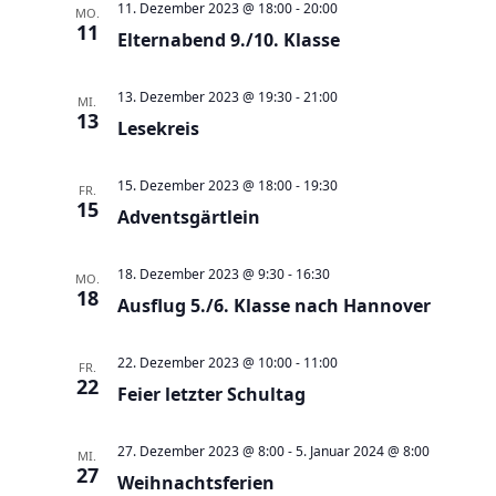
e
t
11. Dezember 2023 @ 18:00
-
20:00
MO.
11
u
Elternabend 9./10. Klasse
e
n
n
d
13. Dezember 2023 @ 19:30
-
21:00
-
MI.
13
A
Lesekreis
N
n
a
15. Dezember 2023 @ 18:00
-
19:30
s
FR.
v
15
Adventsgärtlein
i
i
c
g
18. Dezember 2023 @ 9:30
-
16:30
MO.
h
a
18
Ausflug 5./6. Klasse nach Hannover
t
t
e
i
22. Dezember 2023 @ 10:00
-
11:00
FR.
n
o
22
Feier letzter Schultag
,
n
N
27. Dezember 2023 @ 8:00
-
5. Januar 2024 @ 8:00
MI.
a
27
Weihnachtsferien