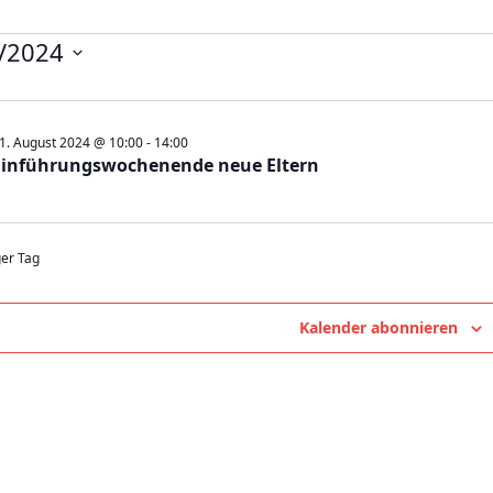
nstaltungen
/2024
st
1. August 2024 @ 10:00
-
14:00
Einführungswochenende neue Eltern
4
ger Tag
Kalender abonnieren