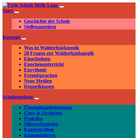
Start
Geschichte der Schule
Stellenanzeigen
Konzept
Was ist Waldorfpädagogik
20 Fragen zur Waldorfpädagogik
Einschulung
Epochenunterricht
Eurythmie
Fremdsprachen
Neue Medien
Doppelklassen
Schulangebote
Übermittagsbetreuung
Chor & Orchester
Praktika
Silberschmieden
Kupfertreiben
Klassenfahrten