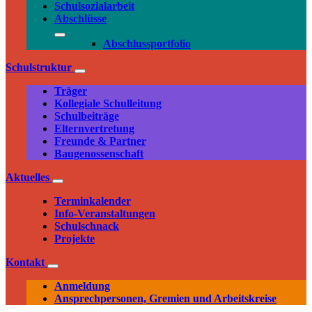
Schulsozialarbeit
Abschlüsse
Abschlussportfolio
Schulstruktur
Träger
Kollegiale Schulleitung
Schulbeiträge
Elternvertretung
Freunde & Partner
Baugenossenschaft
Aktuelles
Terminkalender
Info-Veranstaltungen
Schulschnack
Projekte
Kontakt
Anmeldung
Ansprechpersonen, Gremien und Arbeitskreise