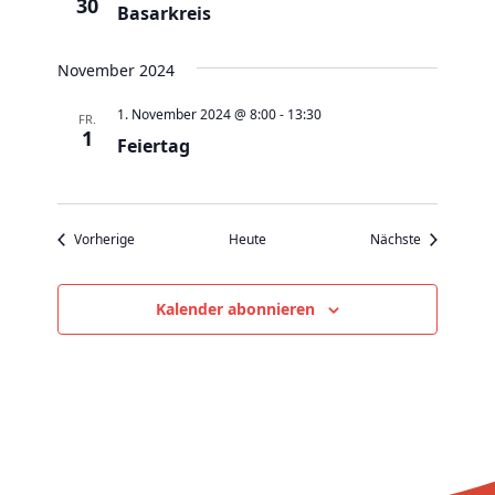
v
30
Basarkreis
i
g
November 2024
a
1. November 2024 @ 8:00
-
13:30
FR.
t
1
Feiertag
i
o
n
Veranstaltungen
Veranstaltu
Vorherige
Heute
Nächste
Kalender abonnieren