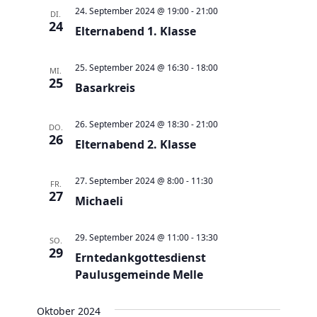
a
t
a
t
e
24. September 2024 @ 19:00
-
21:00
DI.
e
n
24
n
u
Elternabend 1. Klasse
s
s
m
t
t
w
25. September 2024 @ 16:30
-
18:00
MI.
a
25
a
Basarkreis
ä
l
l
h
t
t
26. September 2024 @ 18:30
-
21:00
l
DO.
26
u
Elternabend 2. Klasse
u
e
n
n
n
g
27. September 2024 @ 8:00
-
11:30
g
FR.
.
27
e
Michaeli
A
n
n
29. September 2024 @ 11:00
-
13:30
S
SO.
s
29
Erntedankgottesdienst
u
i
Paulusgemeinde Melle
c
c
h
h
Oktober 2024