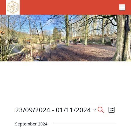
Veranstaltungen
V
23/09/2024
 - 
01/11/2024
V
S
L
e
u
e
D
i
c
r
September 2024
r
s
a
h