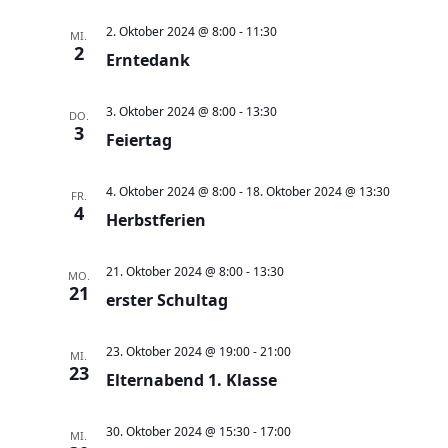
e
t
u
2. Oktober 2024 @ 8:00
-
11:30
e
MI.
2
n
Erntedank
n
d
-
3. Oktober 2024 @ 8:00
-
13:30
A
DO.
N
3
Feiertag
n
a
s
v
4. Oktober 2024 @ 8:00
-
18. Oktober 2024 @ 13:30
FR.
i
i
4
Herbstferien
c
g
h
a
21. Oktober 2024 @ 8:00
-
13:30
MO.
t
t
21
erster Schultag
e
i
n
o
23. Oktober 2024 @ 19:00
-
21:00
MI.
,
23
n
Elternabend 1. Klasse
N
a
30. Oktober 2024 @ 15:30
-
17:00
MI.