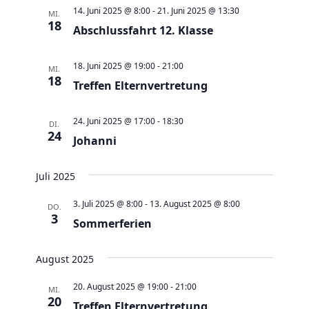
a
t
a
t
e
14. Juni 2025 @ 8:00
-
21. Juni 2025 @ 13:30
MI.
e
n
18
n
u
Abschlussfahrt 12. Klasse
s
s
m
t
t
w
18. Juni 2025 @ 19:00
-
21:00
MI.
a
18
a
Treffen Elternvertretung
ä
l
l
h
t
t
24. Juni 2025 @ 17:00
-
18:30
l
DI.
24
u
Johanni
u
e
n
n
n
g
Juli 2025
g
.
e
A
3. Juli 2025 @ 8:00
-
13. August 2025 @ 8:00
DO.
n
3
n
Sommerferien
S
s
u
i
August 2025
c
c
20. August 2025 @ 19:00
-
21:00
MI.
h
h
20
Treffen Elternvertretung