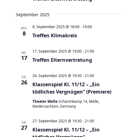
e
t
u
e
September 2025
n
n
d
8. September 2025 @ 18:00
-
19:00
-
MO.
8
A
Treffen Klimakreis
N
n
a
17. September 2025 @ 19:00
-
21:00
s
MI.
v
17
Treffen Elternvertretung
i
i
c
g
26. September 2025 @ 19:30
-
21:00
FR.
h
a
26
Klassenspiel Kl. 11/12 – „Ein
t
t
tödliches Vergnügen“ (Premiere)
e
i
Theater Melle
Schürenkamp 14, Melle,
n
o
Niedersachsen, Germany
,
n
N
27. September 2025 @ 19:30
-
21:00
SA.
27
a
Klassenspiel Kl. 11/12 – „Ein
tödliches Vergnügen“