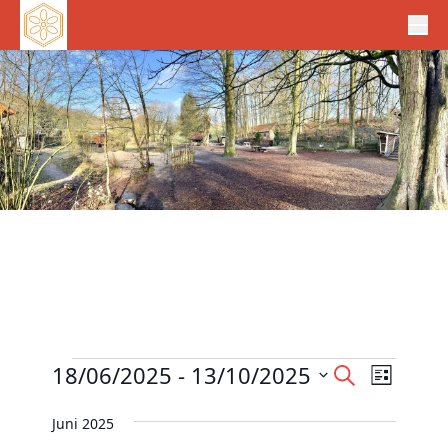
Veranstaltungen
V
18/06/2025
 - 
13/10/2025
V
S
L
e
u
e
D
i
c
r
Juni 2025
r
s
a
h