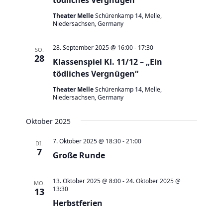
v
i
Theater Melle
Schürenkamp 14, Melle,
Niedersachsen, Germany
g
a
28. September 2025 @ 16:00
-
17:30
SO.
t
28
Klassenspiel Kl. 11/12 – „Ein
i
tödliches Vergnügen“
o
Theater Melle
Schürenkamp 14, Melle,
Niedersachsen, Germany
n
Oktober 2025
7. Oktober 2025 @ 18:30
-
21:00
DI.
7
Große Runde
13. Oktober 2025 @ 8:00
-
24. Oktober 2025 @
MO.
13:30
13
Herbstferien