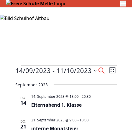
Veranstaltungen
V
14/09/2023
 - 
11/10/2023
V
S
L
e
u
e
D
i
c
r
September 2023
r
s
a
h
a
t
a
t
e
14. September 2023 @ 18:00
-
20:30
DO.
e
n
14
n
u
Elternabend 1. Klasse
s
s
m
t
t
w
21. September 2023 @ 9:00
-
10:00
DO.
a
21
a
interne Monatsfeier
ä