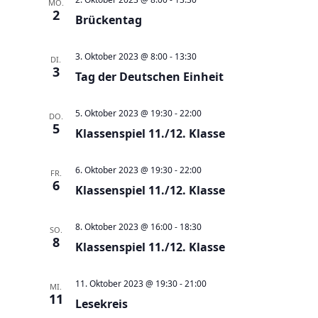
MO.
n
a
2
Brückentag
s
v
i
i
3. Oktober 2023 @ 8:00
-
13:30
DI.
c
g
3
Tag der Deutschen Einheit
h
a
t
t
5. Oktober 2023 @ 19:30
-
22:00
DO.
e
5
i
Klassenspiel 11./12. Klasse
n
o
,
n
6. Oktober 2023 @ 19:30
-
22:00
FR.
N
6
Klassenspiel 11./12. Klasse
a
v
8. Oktober 2023 @ 16:00
-
18:30
SO.
8
i
Klassenspiel 11./12. Klasse
g
a
11. Oktober 2023 @ 19:30
-
21:00
MI.
11
t
Lesekreis