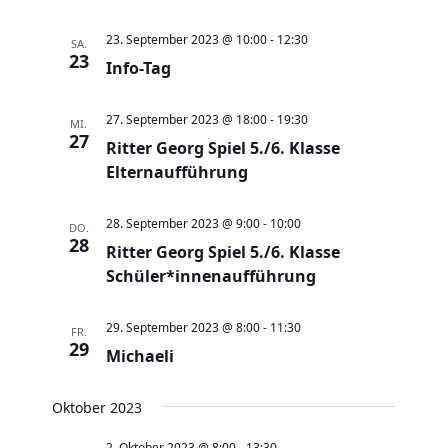
l
l
h
t
t
23. September 2023 @ 10:00
-
12:30
l
SA.
23
u
Info-Tag
u
e
n
n
n
g
27. September 2023 @ 18:00
-
19:30
g
MI.
.
27
e
Ritter Georg Spiel 5./6. Klasse
A
Elternaufführung
n
n
S
s
28. September 2023 @ 9:00
-
10:00
DO.
u
i
28
Ritter Georg Spiel 5./6. Klasse
c
c
Schüler*innenaufführung
h
h
e
t
29. September 2023 @ 8:00
-
11:30
FR.
u
29
e
Michaeli
n
n
d
-
Oktober 2023
A
N
2. Oktober 2023 @ 8:00
-
13:30