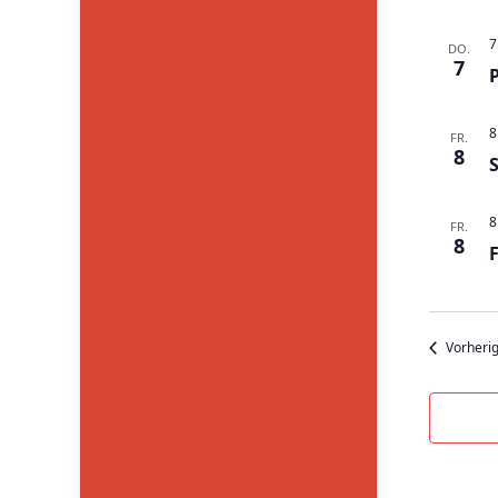
7
DO.
7
8
FR.
8
8
FR.
8
F
Vorheri