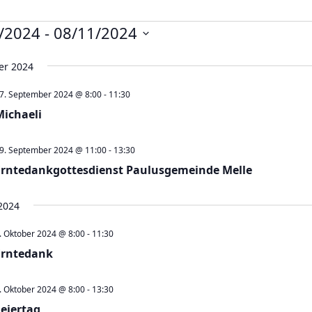
nstaltungen
/2024
 - 
08/11/2024
er 2024
7. September 2024 @ 8:00
-
11:30
Michaeli
9. September 2024 @ 11:00
-
13:30
Erntedankgottesdienst Paulusgemeinde Melle
2024
. Oktober 2024 @ 8:00
-
11:30
Erntedank
. Oktober 2024 @ 8:00
-
13:30
Feiertag