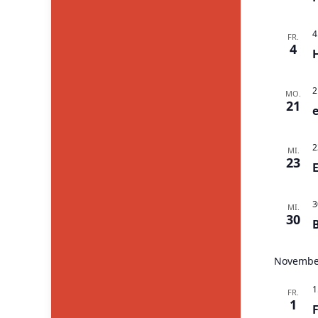
4
FR.
4
2
MO.
21
2
MI.
23
3
MI.
30
Novembe
1
FR.
1