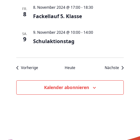
v
8. November 2024 @ 17:00
-
18:30
FR.
i
8
Fackellauf 5. Klasse
g
a
9. November 2024 @ 10:00
-
14:00
SA.
t
9
Schulaktionstag
i
o
n
Veranstaltungen
Veranstaltu
Vorherige
Heute
Nächste
Kalender abonnieren