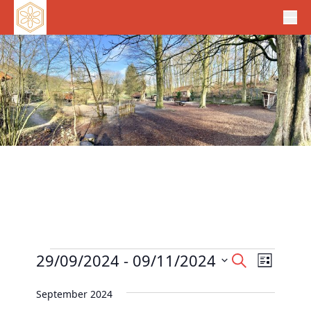
Veranstaltungen
V
29/09/2024
 - 
09/11/2024
V
S
L
e
u
e
D
i
c
r
September 2024
r
s
a
h