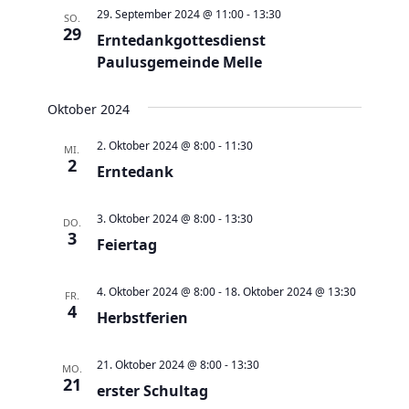
a
t
a
t
e
29. September 2024 @ 11:00
-
13:30
SO.
e
n
29
n
u
Erntedankgottesdienst
s
s
Paulusgemeinde Melle
m
t
t
w
a
a
Oktober 2024
ä
l
l
h
2. Oktober 2024 @ 8:00
-
11:30
MI.
t
t
2
l
Erntedank
u
u
e
n
n
n
3. Oktober 2024 @ 8:00
-
13:30
DO.
g
3
g
.
Feiertag
e
A
n
n
4. Oktober 2024 @ 8:00
-
18. Oktober 2024 @ 13:30
FR.
S
4
s
Herbstferien
u
i
c
c
21. Oktober 2024 @ 8:00
-
13:30
MO.
21
h
erster Schultag
h