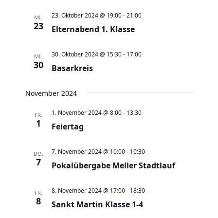
e
t
u
23. Oktober 2024 @ 19:00
-
21:00
e
MI.
23
n
Elternabend 1. Klasse
n
d
-
30. Oktober 2024 @ 15:30
-
17:00
A
MI.
N
30
Basarkreis
n
a
s
v
November 2024
i
i
c
g
1. November 2024 @ 8:00
-
13:30
FR.
1
h
Feiertag
a
t
t
e
7. November 2024 @ 10:00
-
10:30
i
DO.
7
n
Pokalübergabe Meller Stadtlauf
o
,
n
8. November 2024 @ 17:00
-
18:30
N
FR.
8
Sankt Martin Klasse 1-4
a