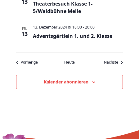
v
13
Theaterbesuch Klasse 1-
i
5/Waldbühne Melle
g
a
13. Dezember 2024 @ 18:00
-
20:00
FR.
13
t
Adventsgärtlein 1. und 2. Klasse
i
o
n
Veranstaltungen
Veranstaltu
Vorherige
Heute
Nächste
Kalender abonnieren