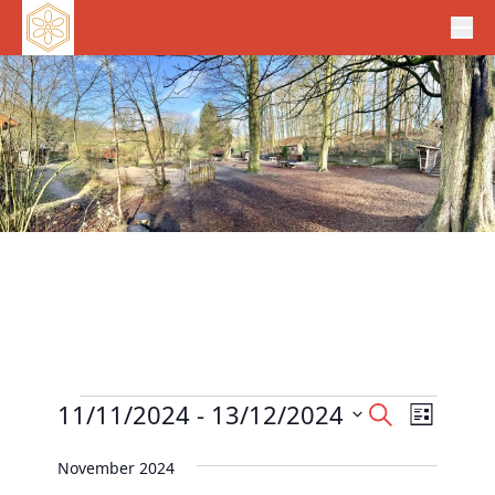
Veranstaltungen
V
11/11/2024
 - 
13/12/2024
V
S
L
e
u
e
D
i
c
r
November 2024
r
s
a
h