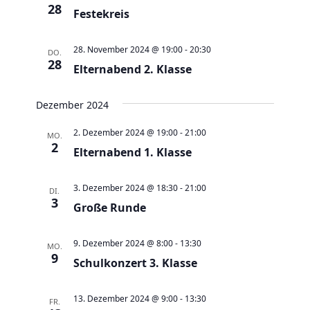
e
t
28
Festekreis
u
e
n
n
28. November 2024 @ 19:00
-
20:30
DO.
d
28
-
Elternabend 2. Klasse
A
N
n
a
Dezember 2024
s
v
2. Dezember 2024 @ 19:00
-
21:00
MO.
i
i
2
Elternabend 1. Klasse
c
g
h
a
3. Dezember 2024 @ 18:30
-
21:00
DI.
t
t
3
Große Runde
e
i
n
o
9. Dezember 2024 @ 8:00
-
13:30
MO.
,
9
n
Schulkonzert 3. Klasse
N
a
13. Dezember 2024 @ 9:00
-
13:30
FR.