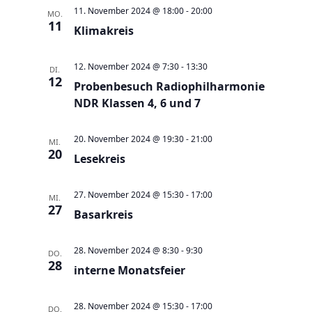
a
t
a
t
e
11. November 2024 @ 18:00
-
20:00
MO.
e
n
11
n
u
Klimakreis
s
s
m
t
t
w
12. November 2024 @ 7:30
-
13:30
DI.
a
12
a
Probenbesuch Radiophilharmonie
ä
l
NDR Klassen 4, 6 und 7
l
h
t
t
l
u
20. November 2024 @ 19:30
-
21:00
u
MI.
e
20
n
Lesekreis
n
n
g
g
.
27. November 2024 @ 15:30
-
17:00
e
MI.
A
27
Basarkreis
n
n
S
s
28. November 2024 @ 8:30
-
9:30
DO.
u
i
28
interne Monatsfeier
c
c
h
h
28. November 2024 @ 15:30
-
17:00
DO.