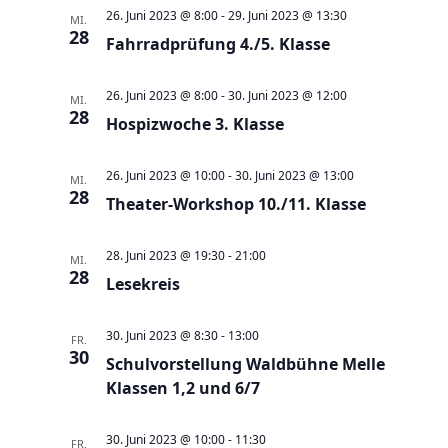
a
t
a
t
e
26. Juni 2023 @ 8:00
-
29. Juni 2023 @ 13:30
MI.
e
n
28
n
u
Fahrradprüfung 4./5. Klasse
s
s
m
t
t
w
26. Juni 2023 @ 8:00
-
30. Juni 2023 @ 12:00
MI.
a
28
a
Hospizwoche 3. Klasse
ä
l
l
h
t
t
26. Juni 2023 @ 10:00
-
30. Juni 2023 @ 13:00
l
MI.
28
u
Theater-Workshop 10./11. Klasse
u
e
n
n
n
g
28. Juni 2023 @ 19:30
-
21:00
g
MI.
.
28
e
Lesekreis
A
n
n
30. Juni 2023 @ 8:30
-
13:00
S
FR.
s
30
Schulvorstellung Waldbühne Melle
u
i
Klassen 1,2 und 6/7
c
c
h
h
30. Juni 2023 @ 10:00
-
11:30
FR.