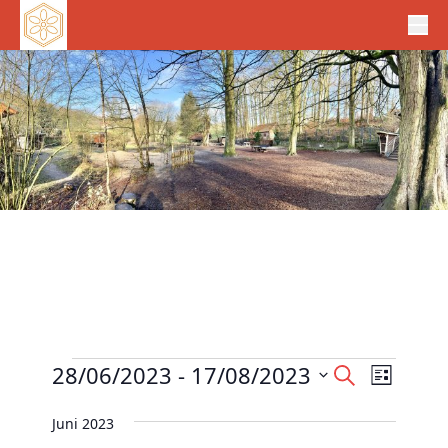
Veranstaltungen
V
28/06/2023
 - 
17/08/2023
V
S
L
e
u
e
D
i
c
r
Juni 2023
r
s
a
h