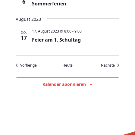
v
6
Sommerferien
i
g
August 2023
a
17. August 2023 @ 8:00
-
9:00
DO.
t
17
Feier am 1. Schultag
i
o
n
Veranstaltungen
Veranstaltu
Vorherige
Heute
Nächste
Kalender abonnieren