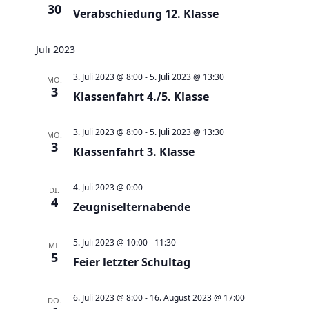
e
t
30
Verabschiedung 12. Klasse
u
e
n
n
Juli 2023
d
-
3. Juli 2023 @ 8:00
-
5. Juli 2023 @ 13:30
A
MO.
N
3
Klassenfahrt 4./5. Klasse
n
a
s
v
3. Juli 2023 @ 8:00
-
5. Juli 2023 @ 13:30
MO.
i
i
3
Klassenfahrt 3. Klasse
c
g
h
a
4. Juli 2023 @ 0:00
DI.
t
t
4
Zeugniselternabende
e
i
n
o
5. Juli 2023 @ 10:00
-
11:30
MI.
,
5
n
Feier letzter Schultag
N
a
6. Juli 2023 @ 8:00
-
16. August 2023 @ 17:00
DO.