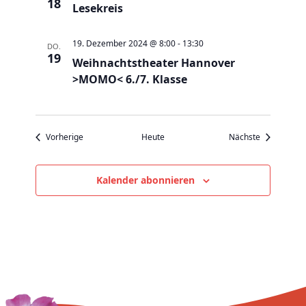
v
18
Lesekreis
i
g
19. Dezember 2024 @ 8:00
-
13:30
DO.
19
a
Weihnachtstheater Hannover
t
>MOMO< 6./7. Klasse
i
o
n
Veranstaltungen
Veranstaltu
Vorherige
Heute
Nächste
Kalender abonnieren