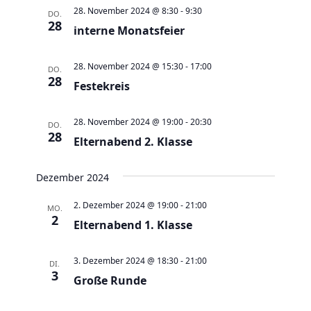
a
t
a
t
e
28. November 2024 @ 8:30
-
9:30
DO.
e
n
28
n
u
interne Monatsfeier
s
s
m
t
t
w
28. November 2024 @ 15:30
-
17:00
DO.
a
28
a
Festekreis
ä
l
l
h
t
t
28. November 2024 @ 19:00
-
20:30
l
DO.
28
u
Elternabend 2. Klasse
u
e
n
n
n
g
Dezember 2024
g
.
e
A
2. Dezember 2024 @ 19:00
-
21:00
MO.
n
2
n
Elternabend 1. Klasse
S
s
u
i
3. Dezember 2024 @ 18:30
-
21:00
DI.
c
3
c
Große Runde
h
h