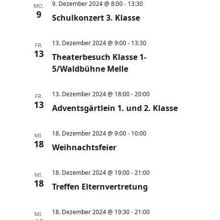
e
t
9. Dezember 2024 @ 8:00
-
13:30
MO.
9
u
Schulkonzert 3. Klasse
e
n
n
d
13. Dezember 2024 @ 9:00
-
13:30
-
FR.
13
A
Theaterbesuch Klasse 1-
N
5/Waldbühne Melle
n
a
s
v
13. Dezember 2024 @ 18:00
-
20:00
FR.
i
i
13
Adventsgärtlein 1. und 2. Klasse
c
g
h
a
18. Dezember 2024 @ 9:00
-
10:00
MI.
t
t
18
Weihnachtsfeier
e
i
n
o
18. Dezember 2024 @ 19:00
-
21:00
MI.
,
18
n
Treffen Elternvertretung
N
a
18. Dezember 2024 @ 19:30
-
21:00
MI.