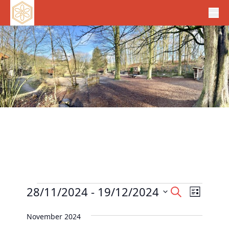
Veranstaltungen
V
28/11/2024
 - 
19/12/2024
V
S
L
e
u
e
D
i
c
r
November 2024
r
s
a
h