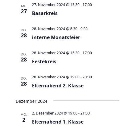
a
t
a
t
e
27. November 2024 @ 15:30
-
17:00
MI.
e
n
27
n
u
Basarkreis
s
s
m
t
t
w
28. November 2024 @ 8:30
-
9:30
DO.
a
28
a
interne Monatsfeier
ä
l
l
h
t
t
28. November 2024 @ 15:30
-
17:00
l
DO.
28
u
Festekreis
u
e
n
n
n
g
28. November 2024 @ 19:00
-
20:30
g
DO.
.
28
e
Elternabend 2. Klasse
A
n
n
Dezember 2024
S
s
u
i
2. Dezember 2024 @ 19:00
-
21:00
MO.
c
2
c
Elternabend 1. Klasse
h
h