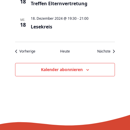
v
18
Treffen Elternvertretung
i
g
18. Dezember 2024 @ 19:30
-
21:00
MI.
18
a
Lesekreis
t
i
o
Veranstaltungen
Veranstaltu
Vorherige
Heute
Nächste
n
Kalender abonnieren