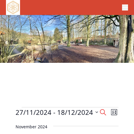
Veranstaltungen
V
27/11/2024
 - 
18/12/2024
V
S
L
e
u
e
D
i
c
r
November 2024
r
s
a
h