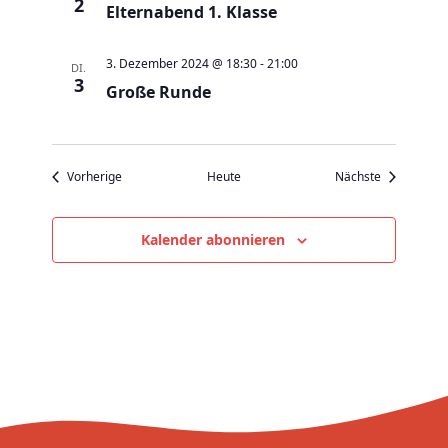
v
2
Elternabend 1. Klasse
i
g
3. Dezember 2024 @ 18:30
-
21:00
DI.
3
a
Große Runde
t
i
o
Veranstaltungen
Veranstaltu
Vorherige
Heute
Nächste
n
Kalender abonnieren