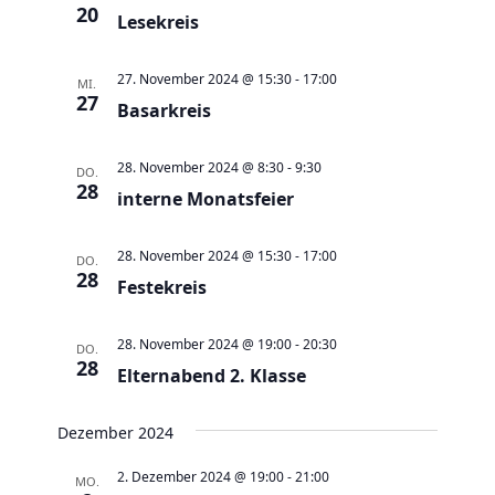
e
t
20
Lesekreis
u
e
n
n
27. November 2024 @ 15:30
-
17:00
MI.
d
27
-
Basarkreis
A
N
n
a
28. November 2024 @ 8:30
-
9:30
DO.
s
28
v
interne Monatsfeier
i
i
c
g
28. November 2024 @ 15:30
-
17:00
DO.
28
h
Festekreis
a
t
t
e
28. November 2024 @ 19:00
-
20:30
i
DO.
28
n
Elternabend 2. Klasse
o
,
n
Dezember 2024
N
a
2. Dezember 2024 @ 19:00
-
21:00
MO.