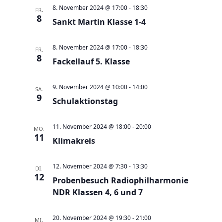
a
t
a
t
e
8. November 2024 @ 17:00
-
18:30
FR.
e
n
8
n
u
Sankt Martin Klasse 1-4
s
s
m
t
t
w
8. November 2024 @ 17:00
-
18:30
FR.
a
8
a
Fackellauf 5. Klasse
ä
l
l
h
t
t
9. November 2024 @ 10:00
-
14:00
l
SA.
9
u
Schulaktionstag
u
e
n
n
n
g
11. November 2024 @ 18:00
-
20:00
g
MO.
.
11
e
Klimakreis
A
n
n
12. November 2024 @ 7:30
-
13:30
S
DI.
s
12
Probenbesuch Radiophilharmonie
u
i
NDR Klassen 4, 6 und 7
c
c
h
h
20. November 2024 @ 19:30
-
21:00
MI.