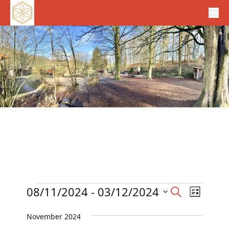
Veranstaltungen
V
08/11/2024
 - 
03/12/2024
V
S
L
e
u
e
D
i
c
r
November 2024
r
s
a
h