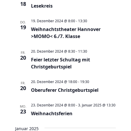
e
t
18
Lesekreis
u
e
n
n
19. Dezember 2024 @ 8:00
-
13:30
DO.
d
19
-
Weihnachtstheater Hannover
A
N
>MOMO< 6./7. Klasse
n
a
s
v
20. Dezember 2024 @ 8:30
-
11:30
FR.
20
i
Feier letzter Schultag mit
i
c
Christgeburtspiel
g
h
a
20. Dezember 2024 @ 18:00
-
19:30
t
FR.
t
20
Oberuferer Christgeburtspiel
e
i
n
o
23. Dezember 2024 @ 8:00
-
3. Januar 2025 @ 13:30
MO.
,
n
23
Weihnachtsferien
N
a
Januar 2025